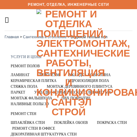
Skip
РЕМОНТ, ОТДЕЛКА, ИНЖЕНЕРНЫЕ СЕТИ
to
content
Главная
>
Сантехника и отопление
>
Водяной теплый пол
УСЛУГИ И ЦЕНЫ
РЕМОНТ ПОЛОВ
ЛАМИНАТ
ЛИНОЛЕУМ
УКЛАДКА КОВРОЛИНА
КЕРАМИЧЕСКАЯ ПЛИТКА
ГИДРОИЗОЛЯЦИЯ ПОЛА
СТЯЖКА ПОЛА
МОНТАЖ ДЕРЕВЯННОГО ПЛИНТУСА
ПАРКЕТ
УКЛАДКА КОММЕРЧЕСКОГО ЛИНОЛЕУМА
МОНТАЖ ФАЛЬШПОЛА
ПВХ ПОКРЫТИЕ
НАЛИВНЫЕ ПОЛЫ 3D
РЕМОНТ СТЕН
ШПАКЛЁВКА СТЕН
ПОКЛЕЙКА ОБОЕВ
ПОКРАСКА СТЕН
РЕМОНТ СТЕН В ОФИСЕ
ДЕКОРАТИВНАЯ ШТУКАТУРКА СТЕН