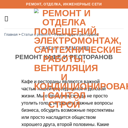
Skip
РЕМОНТ, ОТДЕЛКА, ИНЖЕНЕРНЫЕ СЕТИ
to
content
Главная
>
Статьи о ремонте
>
Ремонт кафе и ресторанов
СТАТЬИ О РЕМОНТЕ
РЕМОНТ КАФЕ И РЕСТОРАНОВ
Кафе и рестораны являются важной
частью нашей повседневной и деловой
жизни. Мы отправляемся туда не просто
утолить голод, но решить важные вопросы
бизнеса, обсудить возможные перспективы
или просто насладится обществом
хорошего друга, второй половины. Какие